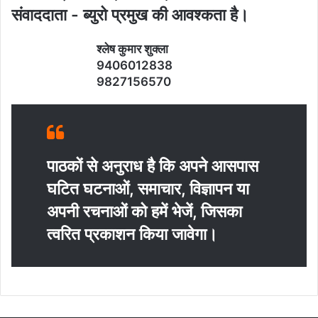
संवाददाता - ब्‍युरो प्रमुख की आवश्‍कता है।
श्‍लेष कुमार शुक्‍ला
9406012838
9827156570
पाठकों से अनुराध है कि अपने आसपास
घटित घटनाओं, समाचार, विज्ञापन या
अपनी रचनाओं को हमें भेजें, जिसका
त्‍वरित प्रकाशन किया जावेगा।