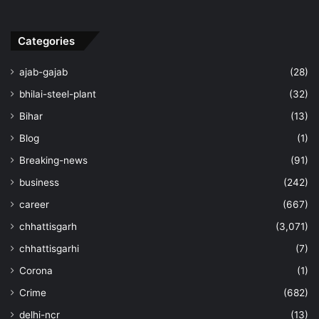
Categories
ajab-gajab
(28)
bhilai-steel-plant
(32)
Bihar
(13)
Blog
(1)
Breaking-news
(91)
business
(242)
career
(667)
chhattisgarh
(3,071)
chhattisgarhi
(7)
Corona
(1)
Crime
(682)
delhi-ncr
(13)