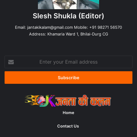
Slesh Shukla
(Editor)
Email:
jantakikalam@gmail.com
Mobile: +91 98271 56570
Address: Khamaria Ward 1, Bhilai-Durg CG
Enter
your
Email
address
Home
Contact Us