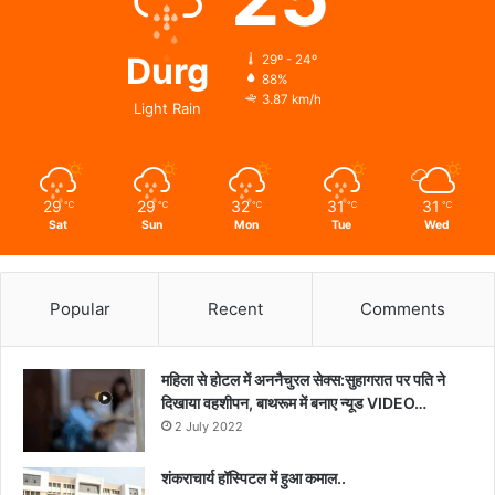
Durg
29º - 24º
88%
3.87 km/h
Light Rain
29
29
32
31
31
℃
℃
℃
℃
℃
Sat
Sun
Mon
Tue
Wed
Popular
Recent
Comments
महिला से होटल में अननैचुरल सेक्स:सुहागरात पर पति ने
दिखाया वहशीपन, बाथरूम में बनाए न्यूड VIDEO…
2 July 2022
शंकराचार्य हॉस्पिटल में हुआ कमाल..