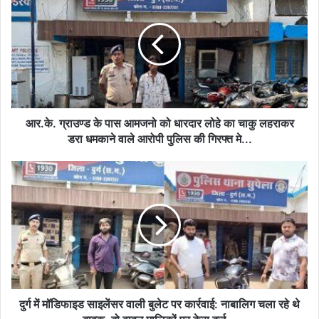
ग्राउण्ड
के
पास
आमजनो
को
धारदार
लोहे
का
चाकु
आर.के. ग्राउण्ड के पास आमजनो को धारदार लोहे का चाकु लहराकर
लहराकर
डरा धमकाने वाले आरोपी पुलिस की गिरफ्त मे...
डरा
धमकाने
दुर्ग
वाले
में
आरोपी
मॉडिफाइड
पुलिस
साइलेंसर
की
वाली
गिरफ्त
बुलेट
मे...
पर
कार्रवाई:
नाबालिग
चला
दुर्ग में मॉडिफाइड साइलेंसर वाली बुलेट पर कार्रवाई: नाबालिग चला रहे थे
रहे