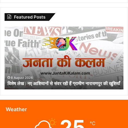
Featured Posts
विशेष
लेख
:
नए
आशियानों
से
संवर
रही
हैं
8 August 2026
विशेष लेख : नए आशियानों से संवर रही हैं ग्रामीण नारायणपुर की खुशियाँ
ग्रामीण
नारायणपुर
की
खुशियाँ
Weather
25
℃