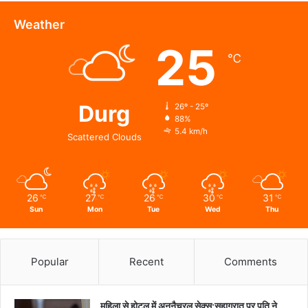
तकनीक
से
Weather
वन
25
और
℃
वन्यजीवों
की
24X7
निगरानी
Durg
26º - 25º
88%
5.4 km/h
Scattered Clouds
26
27
26
30
31
℃
℃
℃
℃
℃
Sun
Mon
Tue
Wed
Thu
Popular
Recent
Comments
महिला से होटल में अननैचुरल सेक्स:सुहागरात पर पति ने