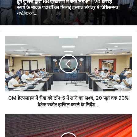
दुर्ग पुलिस द्वारा 66 प्रकरणों में जप्त लगभग 1.20 करोड़
रुपये के मादक पदार्थों का भिलाई इस्पात संयंत्र में विधिसम्मत
नष्टीकरण…
CM
हेल्पलाइन
में
रीवा
को
टॉप-5
में
लाने
का
लक्ष्य,
CM हेल्पलाइन में रीवा को टॉप-5 में लाने का लक्ष्य, 20 जून तक 90%
20
वेटेज स्कोर हासिल करने के निर्देश...
जून
तक
संयंत्र
90%
के
वेटेज
यूनिवर्सल
स्कोर
रेल