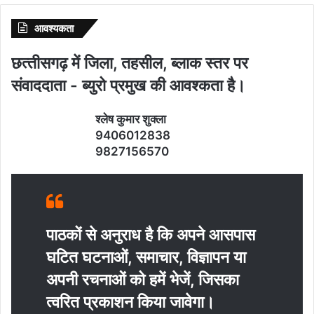
आवश्‍यकता
छत्‍तीसगढ़ में जिला, तहसील, ब्‍लाक स्‍तर पर
संवाददाता - ब्‍युरो प्रमुख की आवश्‍कता है।
श्‍लेष कुमार शुक्‍ला
9406012838
9827156570
पाठकों से अनुराध है कि अपने आसपास
घटित घटनाओं, समाचार, विज्ञापन या
अपनी रचनाओं को हमें भेजें, जिसका
त्‍वरित प्रकाशन किया जावेगा।