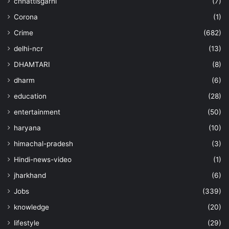
chhattisgarhi
(7)
Corona
(1)
Crime
(682)
delhi-ncr
(13)
DHAMTARI
(8)
dharm
(6)
education
(28)
entertainment
(50)
haryana
(10)
himachal-pradesh
(3)
Hindi-news-video
(1)
jharkhand
(6)
Jobs
(339)
knowledge
(20)
lifestyle
(29)