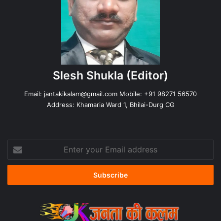
Slesh Shukla
(Editor)
Email:
jantakikalam@gmail.com
Mobile: +91 98271 56570
Address: Khamaria Ward 1, Bhilai-Durg CG
Enter
your
Email
address