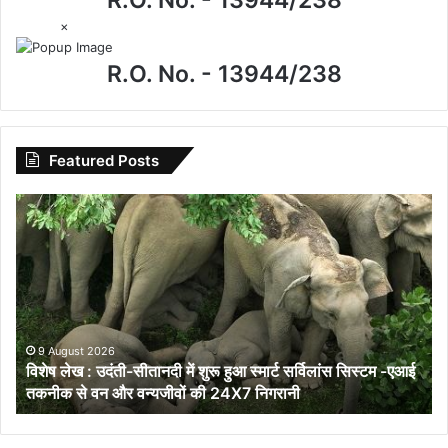
R.O. No. - 13944/238
×
R.O. No. - 13944/238
Featured Posts
विशेष
लेख
:
उदंती-
सीतानदी
में
शुरू
हुआ
9 August 2026
विशेष लेख : उदंती-सीतानदी में शुरू हुआ स्मार्ट सर्विलांस सिस्टम -एआई
स्मार्ट
तकनीक से वन और वन्यजीवों की 24X7 निगरानी
सर्विलांस
सिस्टम
-एआई