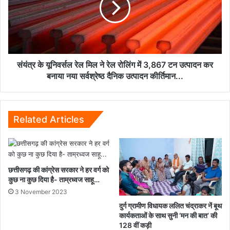
हासिल
मिल
करने
ने
के
रेल
निर्देश...
रोलिंग
में
3,867
संयंत्र के यूनिवर्सल रेल मिल ने रेल रोलिंग में 3,867 टन उत्पादन कर
टन
बनाया नया सर्वश्रेष्ठ दैनिक उत्पादन कीर्तिमान...
उत्पादन
कर
बनाया
नया
Related Articles
सर्वश्रेष्ठ
दैनिक
उत्पादन
कीर्तिमान...
छत्तीसगढ़ की कांग्रेस सरकार ने हर वर्ग को
कुछ ना कुछ दिया है- ताम्रध्वज साहू…
3 November 2023
दुर्ग ग्रामीण विधायक ललित चंद्राकर नें बूथ
कार्यकताओं के साथ सुनी ‘मन की बात’ की
128 वीं कड़ी