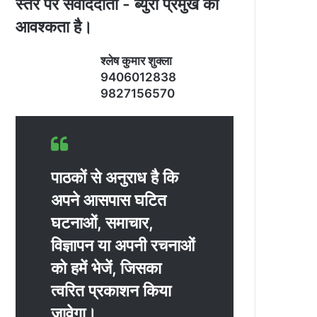
स्‍तर पर संवाददाता - ब्‍युरो प्रमुख की
आवश्‍कता है।
श्‍लेष कुमार शुक्‍ला
9406012838
9827156570
पाठकों से अनुराध है कि
अपने आसपास घटित
घटनाओं, समाचार,
विज्ञापन या अपनी रचनाओं
को हमें भेजें, जिसका
त्‍वरित प्रकाशन किया
जावेगा।