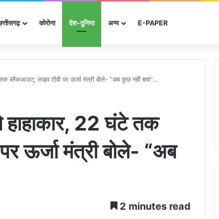
छत्तीसगढ़
कोरोना
देश-दुनिया
अन्‍य
E-PAPER
े तक ब्लैकआउट; लाइव टीवी पर ऊर्जा मंत्री बोले- “अब कुछ नहीं बचा”…
से हाहाकार, 22 घंटे तक
र ऊर्जा मंत्री बोले- “अब
2 minutes read