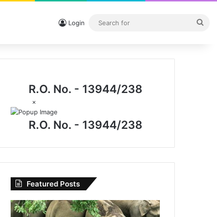
Sea
Login
for
R.O. No. - 13944/238
×
R.O. No. - 13944/238
Featured Posts
विशेष
लेख