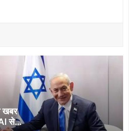
अमेरिका में मुस्लिम उम्मीदवार की जीत पर खुश हुए
ट्रंप, कहा- ‘यह तो हमारे लिए अच्छी खबर है’
‘बांग्लादेश, भारत के लिए एक और पाकिस्तान बन गया
है’, शेख हसीना के बेटे सजीब वाजेद ने दी चेतावनी
बौद्ध धर्म की प्रथाओं पर प्रतिबंध का विरोध पड़ा
भारी, चीन ने तिब्बती अफसर को दी सख्त सजा
‘ईरान नहीं चाहता हमला, अब परमाणु समझौते पर
फैसला लेने का समय’, डोनाल्ड ट्रंप का बड़ा बयान
ी खबर
AI से
सत्ता से बेदखल होने के बाद पहली बार दुनिया के
सामने आएंगी शेख हसीना, बताएंगी आगे का प्लान!