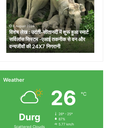
:
उदंती-
सीतानदी
में
9 August 2026
शुरू
विशेष लेख : उदंती-सीतानदी में शुरू हुआ स्मार्ट
हुआ
सर्विलांस सिस्टम -एआई तकनीक से वन और
स्मार्ट
वन्यजीवों की 24X7 निगरानी
सर्विलांस
सिस्टम
-एआई
तकनीक
से
वन
Weather
और
26
वन्यजीवों
℃
की
24X7
निगरानी
Durg
26º - 25º
87%
5.77 km/h
Scattered Clouds