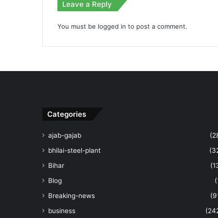
Leave a Reply
You must be
logged in
to post a comment.
Categories
ajab-gajab
(2
bhilai-steel-plant
(3
Bihar
(1
Blog
(
Breaking-news
(9
business
(24