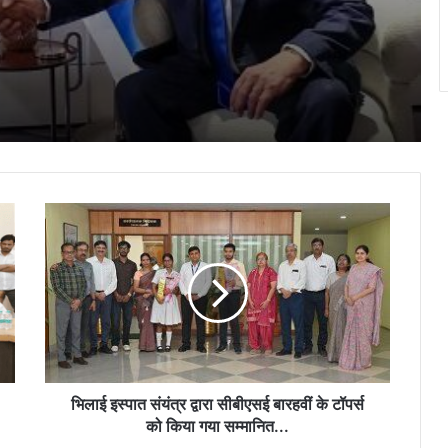
ईरान पर नए हमले की तैयारी कर रहा है अमेरिका?
WSJ की रिपोर्ट में किया गया बड़ा दावा…
अमेरिका-ईरान की जंग में अबतक कितने भारतीयों ने
गंवाई जान? सरकार ने बताया हर देश का आंकड़ा;
देखें लिस्ट
भिलाई
रूस ने यूक्रेन की राजधानी कीव समेत कई शहरों को
इस्पात
दहलाया, मिसाइलों से किया हमला, जेलेंस्की ने पहले
संयंत्र
ही जताया था डर
द्वारा
सीबीएसई
बारहवीं
‘कोई तय नहीं करेगा कि अमेरिका क्या बेचेगा’, F-35
के
डील पर ट्रंप ने नेतन्याहू को दिया जवाब
टॉपर्स
को
किया
भिलाई इस्पात संयंत्र द्वारा सीबीएसई बारहवीं के टॉपर्स
गया
को किया गया सम्मानित...
सम्मानित...