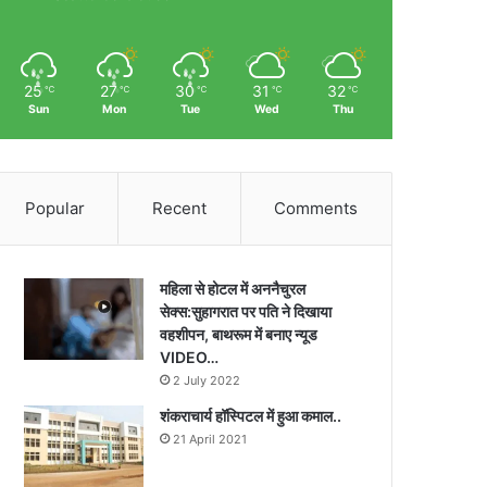
25
27
30
31
32
℃
℃
℃
℃
℃
Sun
Mon
Tue
Wed
Thu
Popular
Recent
Comments
महिला से होटल में अननैचुरल
सेक्स:सुहागरात पर पति ने दिखाया
वहशीपन, बाथरूम में बनाए न्यूड
VIDEO…
2 July 2022
शंकराचार्य हॉस्पिटल में हुआ कमाल..
21 April 2021