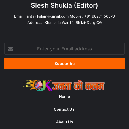
Slesh Shukla
(Editor)
Email:
jantakikalam@gmail.com
Mobile: +91 98271 56570
Address: Khamaria Ward 1, Bhilai-Durg CG
Enter
your
Email
address
Home
Contact Us
About Us