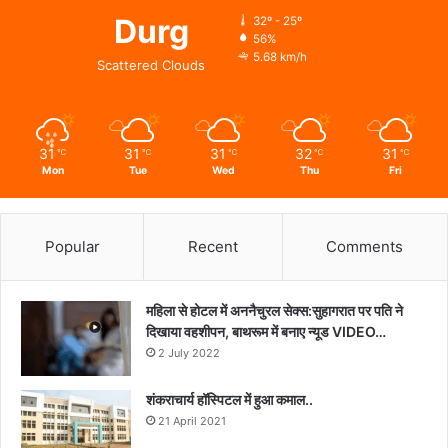
Durg
32º - 25º
56%
5.68 km/h
Scattered Clouds
31
31
31
32
31
℃
℃
℃
℃
℃
Mon
Tue
Wed
Thu
Fri
Popular
Recent
Comments
महिला से होटल में अननैचुरल सेक्स:सुहागरात पर पति ने
दिखाया वहशीपन, बाथरूम में बनाए न्यूड VIDEO…
2 July 2022
शंकराचार्य हॉस्पिटल में हुआ कमाल..
21 April 2021