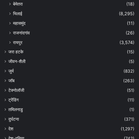
बेमेतरा
(18)
भिलाई
(8,295)
महासमुंद
(11)
राजनांदगांव
(26)
रायपुर
(3,574)
जरा हटके
(15)
जीवन-शैली
(5)
जुर्म
(832)
जॉब
(263)
टेक्नोलॉजी
(51)
ट्रेंडिंग
(11)
तमिलनाडु
(1)
दुर्घटना
(371)
देश
(1,297)
देश-दुनिया
(742)