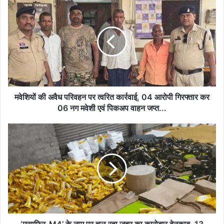
मवेशियों
की
अवैध
परिवहन
पर
त्वरित
कार्रवाई,
04
आरोपी
गिरफ्तार
मवेशियों की अवैध परिवहन पर त्वरित कार्रवाई, 04 आरोपी गिरफ्तार कर
कर
06 नग मवेशी एवं पिकअप वाहन जप्त...
06
नग
‘मुसाफिर-
मवेशी
M4’
एवं
के
पिकअप
नाम
वाहन
पर
जप्त...
चल
रहा
जहर
का
कारोबार