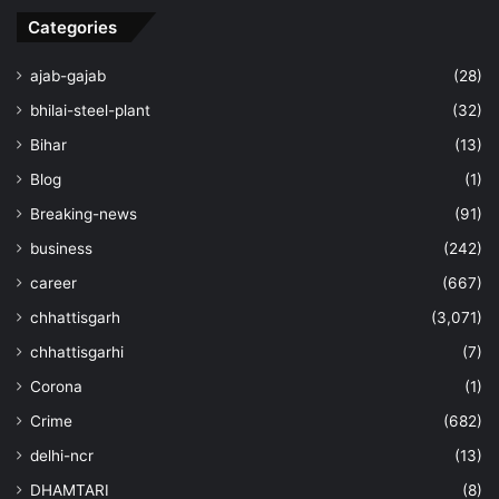
Categories
ajab-gajab
(28)
bhilai-steel-plant
(32)
Bihar
(13)
Blog
(1)
Breaking-news
(91)
business
(242)
career
(667)
chhattisgarh
(3,071)
chhattisgarhi
(7)
Corona
(1)
Crime
(682)
delhi-ncr
(13)
DHAMTARI
(8)