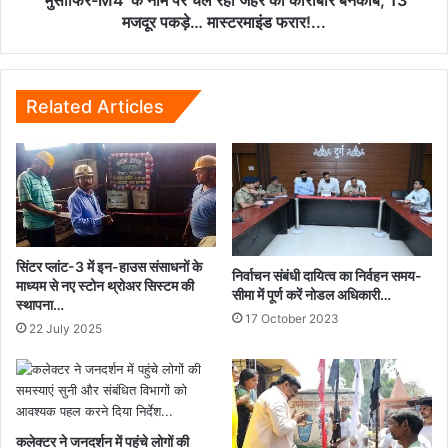
‘मुसाफिर-M4’ के नाम पर चल रहा जहर का कारोबार बेनकाब, 13
बेनकाब,
मजदूर पकड़े… मास्टरमाइंड फरार!...
13
मजदूर
पकड़े…
मास्टरमाइंड
Related Articles
फरार!...
सिंटर प्लांट-3 में इन-हाउस संसाधनों के
निर्वाचन संबंधी दायित्व का निर्वहन समय-
माध्यम से नए स्टोन थ्रोअर सिस्टम की
सीमा में पूर्ण करें नोडल अधिकारी…
स्थापना…
17 October 2023
22 July 2025
कलेक्टर ने जनदर्शन में पहुंचे लोगों की