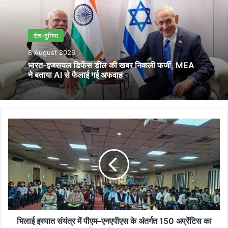
देश-दुनिया
8 August 2026
भारत-इजरायल डिफेंस डील की खबर निकली फर्जी, MEA
ने बताया AI से फैलाई गई अफवाह
भिलाई
इस्पात
संयंत्र
में
पीएम–
एनएपीएस
के
अंतर्गत
150
अप्रेंटिस
भिलाई इस्पात संयंत्र में पीएम–एनएपीएस के अंतर्गत 150 अप्रेंटिस का