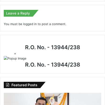
Leave a Reply
You must be
logged in
to post a comment.
R.O. No. - 13944/238
×
R.O. No. - 13944/238
Featured Posts
I.P.
मिश्रा
के