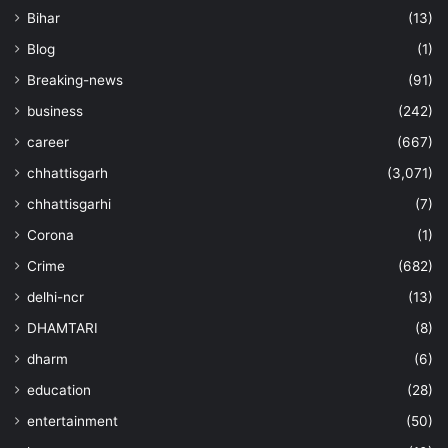
Bihar
(13)
Blog
(1)
Breaking-news
(91)
business
(242)
career
(667)
chhattisgarh
(3,071)
chhattisgarhi
(7)
Corona
(1)
Crime
(682)
delhi-ncr
(13)
DHAMTARI
(8)
dharm
(6)
education
(28)
entertainment
(50)