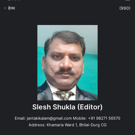
हेल्‍थ
(990)
Slesh Shukla
(Editor)
Email:
jantakikalam@gmail.com
Mobile: +91 98271 56570
Address: Khamaria Ward 1, Bhilai-Durg CG