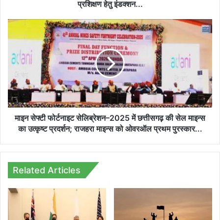
का
प्रशिक्षण हेतु इंडक्शन...
प्रशिक्षण
हेतु
माइन
इंडक्शन...
सेफ्टी
फोर्टनाइट
सेलिब्रेशन–
2025
में
छत्तीसगढ़
की
सेल
माइन्स
माइन सेफ्टी फोर्टनाइट सेलिब्रेशन–2025 में छत्तीसगढ़ की सेल माइन्स
का
का उत्कृष्ट प्रदर्शन; राजहरा माइन्स को ओवरऑल प्रथम पुरस्कार...
उत्कृष्ट
प्रदर्शन;
राजहरा
माइन्स
Related Articles
को
ओवरऑल
प्रथम
पुरस्कार...