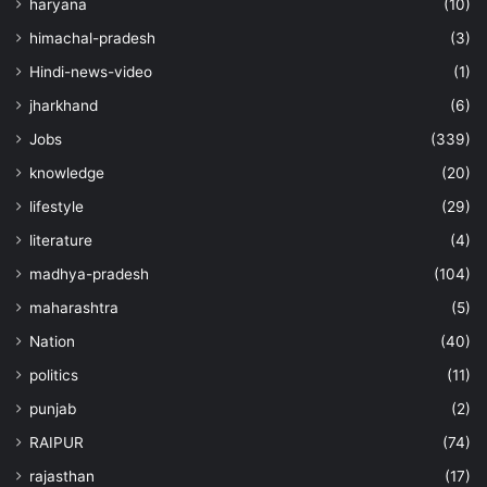
haryana
(10)
himachal-pradesh
(3)
Hindi-news-video
(1)
jharkhand
(6)
Jobs
(339)
knowledge
(20)
lifestyle
(29)
literature
(4)
madhya-pradesh
(104)
maharashtra
(5)
Nation
(40)
politics
(11)
punjab
(2)
RAIPUR
(74)
rajasthan
(17)