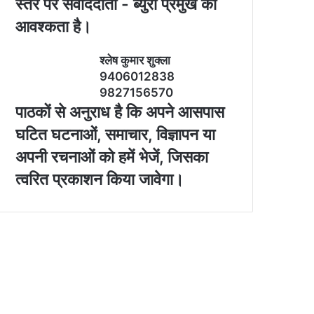
स्‍तर पर संवाददाता - ब्‍युरो प्रमुख की
आवश्‍कता है।
श्‍लेष कुमार शुक्‍ला
9406012838
9827156570
पाठकों से अनुराध है कि अपने आसपास
घटित घटनाओं, समाचार, विज्ञापन या
अपनी रचनाओं को हमें भेजें, जिसका
त्‍वरित प्रकाशन किया जावेगा।