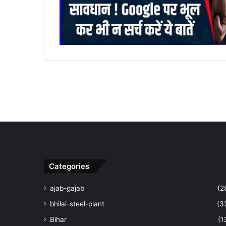
Categories
ajab-gajab
(2
bhilai-steel-plant
(3
Bihar
(1