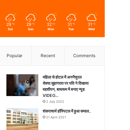
29
29
32
31
31
℃
℃
℃
℃
℃
Sat
Sun
Mon
Tue
Wed
Popular
Recent
Comments
महिला से होटल में अननैचुरल
सेक्स:सुहागरात पर पति ने दिखाया
वहशीपन, बाथरूम में बनाए न्यूड
VIDEO…
2 July 2022
शंकराचार्य हॉस्पिटल में हुआ कमाल..
21 April 2021