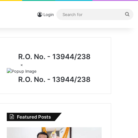
Sea
Login
for
R.O. No. - 13944/238
×
R.O. No. - 13944/238
Featured Posts
I.P.
मिश्रा