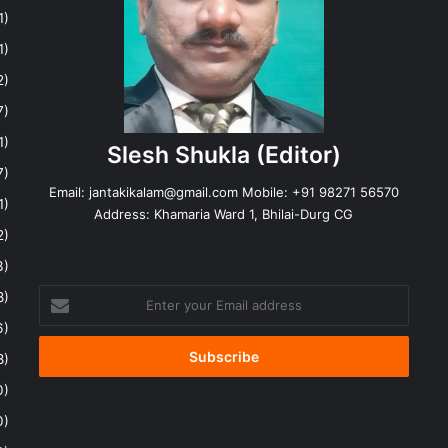
1)
1)
2)
7)
1)
Slesh Shukla
(Editor)
7)
Email:
jantakikalam@gmail.com
Mobile: +91 98271 56570
1)
Address: Khamaria Ward 1, Bhilai-Durg CG
2)
3)
Enter
8)
your
6)
Email
address
8)
0)
0)