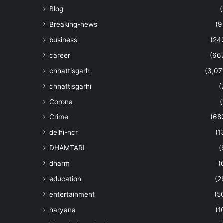
Blog
(
Breaking-news
(9
business
(24
career
(66
chhattisgarh
(3,07
chhattisgarhi
(
Corona
(
Crime
(68
delhi-ncr
(1
DHAMTARI
(
dharm
(
education
(2
entertainment
(5
haryana
(1