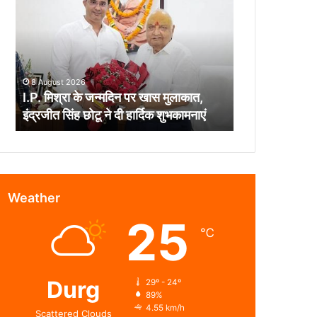
के
जन्मदिन
पर
खास
मुलाकात,
8 August 2026
इंद्रजीत
I.P. मिश्रा के जन्मदिन पर खास मुलाकात,
सिंह
इंद्रजीत सिंह छोटू ने दी हार्दिक शुभकामनाएं
छोटू
ने
दी
हार्दिक
शुभकामनाएं
Weather
25
℃
Durg
29º - 24º
89%
4.55 km/h
Scattered Clouds