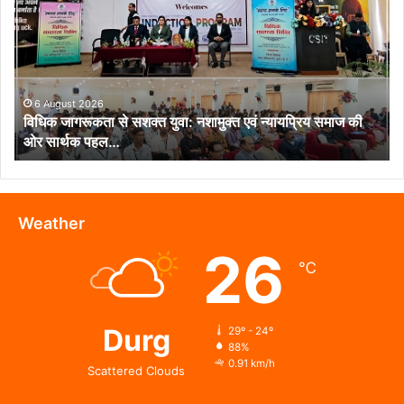
से
सशक्त
युवा:
नशामुक्त
एवं
न्यायप्रिय
6 August 2026
विधिक जागरूकता से सशक्त युवा: नशामुक्त एवं न्यायप्रिय समाज की
समाज
ओर सार्थक पहल…
की
ओर
सार्थक
पहल…
Weather
26
℃
Durg
29º - 24º
88%
0.91 km/h
Scattered Clouds