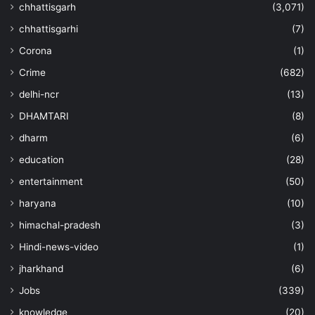
chhattisgarh
(3,071)
chhattisgarhi
(7)
Corona
(1)
Crime
(682)
delhi-ncr
(13)
DHAMTARI
(8)
dharm
(6)
education
(28)
entertainment
(50)
haryana
(10)
himachal-pradesh
(3)
Hindi-news-video
(1)
jharkhand
(6)
Jobs
(339)
knowledge
(20)