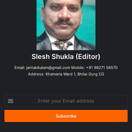
Slesh Shukla
(Editor)
Email:
jantakikalam@gmail.com
Mobile: +91 98271 56570
Address: Khamaria Ward 1, Bhilai-Durg CG
Enter
your
Email
address