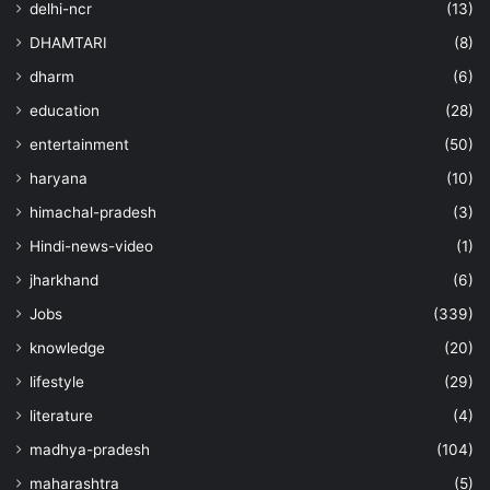
delhi-ncr
(13)
DHAMTARI
(8)
dharm
(6)
education
(28)
entertainment
(50)
haryana
(10)
himachal-pradesh
(3)
Hindi-news-video
(1)
jharkhand
(6)
Jobs
(339)
knowledge
(20)
lifestyle
(29)
literature
(4)
madhya-pradesh
(104)
maharashtra
(5)