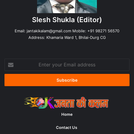
Slesh Shukla
(Editor)
Email:
jantakikalam@gmail.com
Mobile: +91 98271 56570
Address: Khamaria Ward 1, Bhilai-Durg CG
Enter
your
Email
address
Home
Contact Us