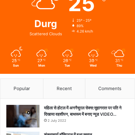
25
वन्यजीवों
की
24X7
निगरानी
Durg
25º - 25º
89%
4.26 km/h
Scattered Clouds
25
27
26
30
31
℃
℃
℃
℃
℃
Sun
Mon
Tue
Wed
Thu
Popular
Recent
Comments
महिला से होटल में अननैचुरल सेक्स:सुहागरात पर पति ने
दिखाया वहशीपन, बाथरूम में बनाए न्यूड VIDEO…
2 July 2022
शंकराचार्य हॉस्पिटल में हुआ कमाल..