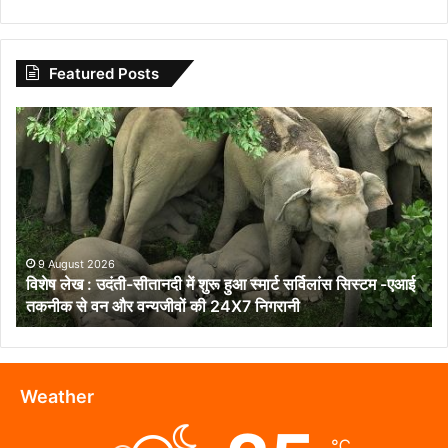
Featured Posts
विशेष
लेख
:
उदंती-
सीतानदी
में
शुरू
हुआ
9 August 2026
विशेष लेख : उदंती-सीतानदी में शुरू हुआ स्मार्ट सर्विलांस सिस्टम -एआई
स्मार्ट
तकनीक से वन और वन्यजीवों की 24X7 निगरानी
सर्विलांस
सिस्टम
-एआई
तकनीक
से
Weather
वन
और
℃