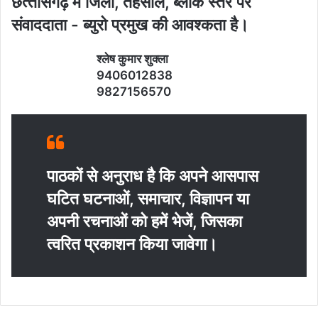
छत्‍तीसगढ़ में जिला, तहसील, ब्‍लाक स्‍तर पर
संवाददाता - ब्‍युरो प्रमुख की आवश्‍कता है।
श्‍लेष कुमार शुक्‍ला
9406012838
9827156570
पाठकों से अनुराध है कि अपने आसपास
घटित घटनाओं, समाचार, विज्ञापन या
अपनी रचनाओं को हमें भेजें, जिसका
त्‍वरित प्रकाशन किया जावेगा।