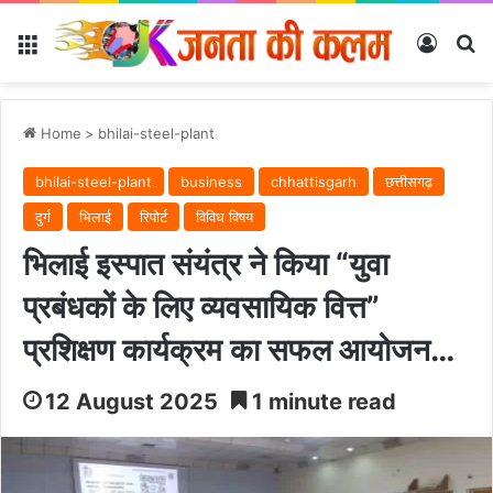
Menu
Log In
Se
Home
>
bhilai-steel-plant
bhilai-steel-plant
business
chhattisgarh
छत्तीसगढ़
दुर्ग
भिलाई
रिपोर्ट
विविध विषय
भिलाई इस्पात संयंत्र ने किया “युवा
प्रबंधकों के लिए व्यवसायिक वित्त”
प्रशिक्षण कार्यक्रम का सफल आयोजन…
12 August 2025
1 minute read