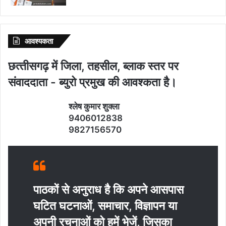
आवश्‍यकता
छत्‍तीसगढ़ में जिला, तहसील, ब्‍लाक स्‍तर पर
संवाददाता - ब्‍युरो प्रमुख की आवश्‍कता है।
श्‍लेष कुमार शुक्‍ला
9406012838
9827156570
पाठकों से अनुराध है कि अपने आसपास
घटित घटनाओं, समाचार, विज्ञापन या
अपनी रचनाओं को हमें भेजें, जिसका