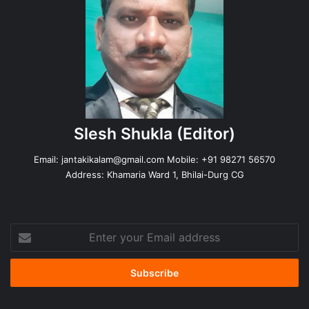
Slesh Shukla
(Editor)
Email:
jantakikalam@gmail.com
Mobile: +91 98271 56570
Address: Khamaria Ward 1, Bhilai-Durg CG
Enter
your
Email
address