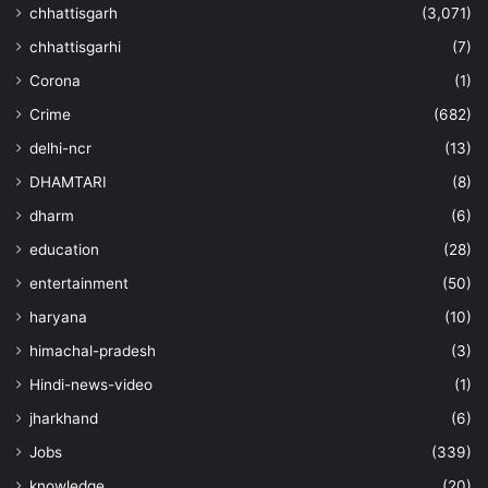
chhattisgarh
(3,071)
chhattisgarhi
(7)
Corona
(1)
Crime
(682)
delhi-ncr
(13)
DHAMTARI
(8)
dharm
(6)
education
(28)
entertainment
(50)
haryana
(10)
himachal-pradesh
(3)
Hindi-news-video
(1)
jharkhand
(6)
Jobs
(339)
knowledge
(20)