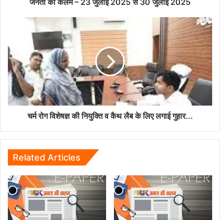
जुलाई
जनता की कलम – 23 जुलाई 2025 से 30 जुलाई 2025
2025
चर्म
रोग
विशेषज्ञ
की
नियुक्ति
व
कैथ
लैब
के
लिए
चर्म रोग विशेषज्ञ की नियुक्ति व कैथ लैब के लिए लगाई गुहार...
लगाई
गुहार...
Related Articles