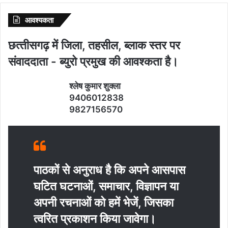
आवश्‍यकता
छत्‍तीसगढ़ में जिला, तहसील, ब्‍लाक स्‍तर पर
संवाददाता - ब्‍युरो प्रमुख की आवश्‍कता है।
श्‍लेष कुमार शुक्‍ला
9406012838
9827156570
पाठकों से अनुराध है कि अपने आसपास
घटित घटनाओं, समाचार, विज्ञापन या
अपनी रचनाओं को हमें भेजें, जिसका
त्‍वरित प्रकाशन किया जावेगा।