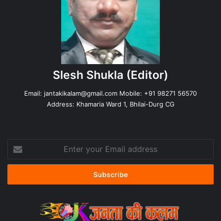
Slesh Shukla
(Editor)
Email:
jantakikalam@gmail.com
Mobile: +91 98271 56570
Address: Khamaria Ward 1, Bhilai-Durg CG
Enter
your
Email
address