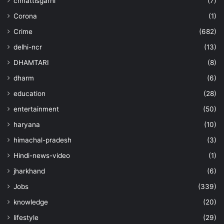
chhattisgarhi
(7)
Corona
(1)
Crime
(682)
delhi-ncr
(13)
DHAMTARI
(8)
dharm
(6)
education
(28)
entertainment
(50)
haryana
(10)
himachal-pradesh
(3)
Hindi-news-video
(1)
jharkhand
(6)
Jobs
(339)
knowledge
(20)
lifestyle
(29)