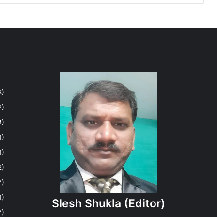
8)
2)
3)
1)
1)
2)
7)
1)
Slesh Shukla
(Editor)
7)