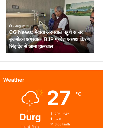
मेदांता
अस्पताल
पहुंचे
सांसद
7 August 2026
बृजमोहन
CG News: मेदांता अस्पताल पहुंचे सांसद
अग्रवाल,
बृजमोहन अग्रवाल, BJP प्रदेश अध्यक्ष किरण
BJP
सिंह देव से जाना हालचाल
प्रदेश
अध्यक्ष
किरण
सिंह
देव
से
Weather
जाना
27
हालचाल
℃
Durg
29º - 24º
82%
3.08 km/h
Light Rain