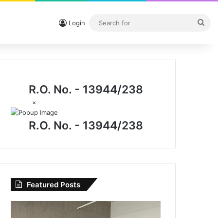
Sea
Login
for
R.O. No. - 13944/238
×
R.O. No. - 13944/238
Featured Posts
CG
News: