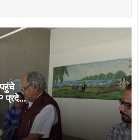
अग्रवाल
राजधानी की सुरक्षा और चाक-चौबंद कानून-व्यवस्था
के लिए सांसद बृजमोहन अग्रवाल ने मुख्यमंत्री एवं
गृहमंत्री को लिखा पत्र
मुख्यमंत्री विष्णु देव साय की अध्यक्षता में वन
अधिकार अधिनियम (FRA) एवं पेसा कानून
(PESA) के प्रभावी क्रियान्वयन हेतु गठित टास्क
फोर्स की पहली बैठक संपन्न
“छत्तीसगढ़ के कारीगर वैश्विक बाजार का नेतृत्व कर
सकते हैं” लोकसभा में सांसद बृजमोहन अग्रवाल
ुंचे
 प्रदेश
सिंचाई सुविधाओं के विस्तार, फसल विविधिकरण और
आधुनिक तकनीक से खेती बनेगी अधिक लाभकारी –
ा हालचाल
मुख्यमंत्री श्री साय
सांसद बृजमोहन अग्रवाल ने लोकसभा की एस्टिमेट्स
कमेटी की बैठक में उठाई छत्तीसगढ़ के लिए ‘डायरेक्ट
पोर्ट-कनेक्टिविटी’ कॉरिडोरदेने पर दिया ज़ोर