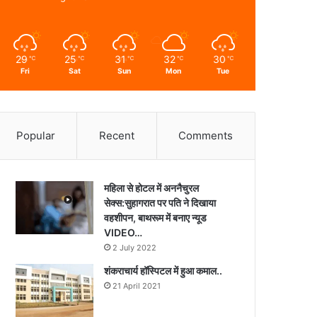
29
25
31
32
30
℃
℃
℃
℃
℃
Fri
Sat
Sun
Mon
Tue
Popular
Recent
Comments
महिला से होटल में अननैचुरल
सेक्स:सुहागरात पर पति ने दिखाया
वहशीपन, बाथरूम में बनाए न्यूड
VIDEO…
2 July 2022
शंकराचार्य हॉस्पिटल में हुआ कमाल..
21 April 2021