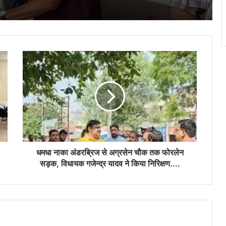
सांसद बृजमोहन अग्रवाल की पहल रंग लाई,
छात्राओं को मिलेंगी बेहतर मूलभूत सुविधाएं…
धमधा
नाका
रजत पदक विजेता ज्ञानेश्वरी यादव से प्रभारी मंत्री
एवं शिक्षा मंत्री गजेंद्र यादव ने की आत्मीय मुलाकात
अंडरब्रिज
से
अग्रसेन
चौक
दिव्यांगजनों के सम्मान और सशक्तीकरण के लिए
तक
सरकार निरंतर प्रतिबद्ध : मुख्यमंत्री विष्णु देव साय
फोरलेन
सड़क,
विधायक
धमधा नाका अंडरब्रिज से अग्रसेन चौक तक फोरलेन
गजेन्द्र
सड़क, विधायक गजेन्द्र यादव ने किया निरिक्षण....
यादव
ने
किया
निरिक्षण....