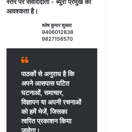
स्‍तर पर संवाददाता - ब्‍युरो प्रमुख की
आवश्‍कता है।
श्‍लेष कुमार शुक्‍ला
9406012838
9827156570
पाठकों से अनुराध है कि
अपने आसपास घटित
घटनाओं, समाचार,
विज्ञापन या अपनी रचनाओं
को हमें भेजें, जिसका
त्‍वरित प्रकाशन किया
जावेगा।