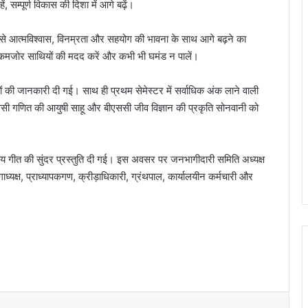
, सम्पूर्ण विकास की दिशा में आगे बढ़ें।
ं से आत्मविश्वास, विनम्रता और सहयोग की भावना के साथ आगे बढ़ने का
लिए कमजोर साथियों की मदद करें और कभी भी घमंड न पालें।
कायों की जानकारी दी गई। साथ ही प्रथम सेमेस्टर में सर्वाधिक अंक लाने वाली
एससी गणित की आयुषी साहू और बीएससी जीव विज्ञान की प्रकृति सोनवानी को
राजकीय गीत की सुंदर प्रस्तुति दी गई। इस अवसर पर जनभागीदारी समिति अध्यक्ष
िभागाध्यक्ष, प्राध्यापकगण, क्रीड़ाधिकारी, ग्रंथपाल, कार्यालयीन कर्मचारी और
CG News: मेदांता अस्पताल पहुंचे सांसद बृजमोहन
अग्रवाल, BJP प्रदेश अध्यक्ष किरण सिंह देव से
जाना हालचाल
जागरूक हो रहे छत्तीसगढ़ के नागरिक: राष्ट्रीय
उपभोक्ता हेल्पलाइन पर शिकायतें 20,000 के पार,
100% मामलों का हुआ सफल निवारण – बृजमोहन