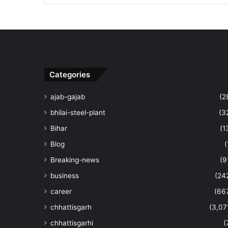
Categories
ajab-gajab
(2
bhilai-steel-plant
(3
Bihar
(1
Blog
(
Breaking-news
(9
business
(24
career
(66
chhattisgarh
(3,07
chhattisgarhi
(