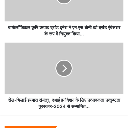
ने
एम.एस
धोनी
को
ब्रांड
बायोलॉजिकल कृषि उत्पाद ब्रांड इनेरा ने एम.एस धोनी को ब्रांड एंबेसडर
एंबेसडर
के रूप में नियुक्त किया...
के
रूप
सेल-
में
भिलाई
नियुक्त
इस्पात
किया...
संयंत्र,
एआई
इनोवेशन
के
लिए
उत्पादकता
उत्कृष्टता
सेल-भिलाई इस्पात संयंत्र, एआई इनोवेशन के लिए उत्पादकता उत्कृष्टता
पुरस्कार-2024
पुरस्कार-2024 से सम्मानित...
से
सम्मानित...