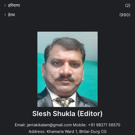
हरियाणा
(2)
हेल्‍थ
(990)
Slesh Shukla
(Editor)
Email:
jantakikalam@gmail.com
Mobile: +91 98271 56570
Address: Khamaria Ward 1, Bhilai-Durg CG