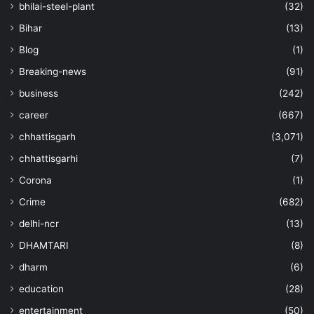
bhilai-steel-plant
(32)
Bihar
(13)
Blog
(1)
Breaking-news
(91)
business
(242)
career
(667)
chhattisgarh
(3,071)
chhattisgarhi
(7)
Corona
(1)
Crime
(682)
delhi-ncr
(13)
DHAMTARI
(8)
dharm
(6)
education
(28)
entertainment
(50)