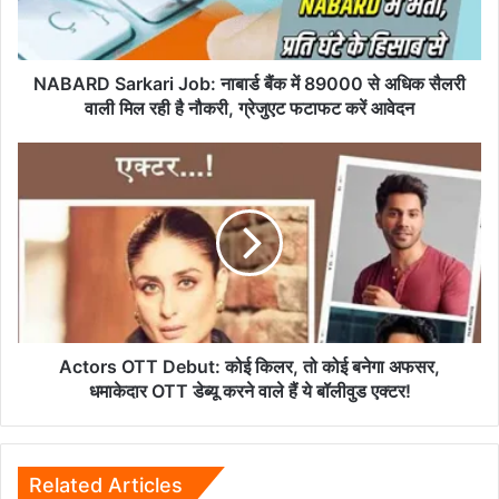
89000
से
अधिक
सैलरी
NABARD Sarkari Job: नाबार्ड बैंक में 89000 से अधिक सैलरी
वाली
वाली मिल रही है नौकरी, ग्रेजुएट फटाफट करें आवेदन
मिल
रही
Actors
है
OTT
नौकरी,
Debut:
ग्रेजुएट
कोई
फटाफट
किलर,
करें
तो
आवेदन
कोई
बनेगा
अफसर,
धमाकेदार
Actors OTT Debut: कोई किलर, तो कोई बनेगा अफसर,
OTT
धमाकेदार OTT डेब्यू करने वाले हैं ये बॉलीवुड एक्टर!
डेब्यू
करने
वाले
हैं
Related Articles