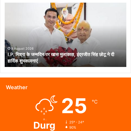
I.P.
मिश्रा
के
जन्मदिन
पर
खास
मुलाकात,
इंद्रजीत
8 August 2026
I.P. मिश्रा के जन्मदिन पर खास मुलाकात, इंद्रजीत सिंह छोटू ने दी
सिंह
हार्दिक शुभकामनाएं
छोटू
ने
दी
हार्दिक
शुभकामनाएं
Weather
25
℃
Durg
25º - 24º
90%