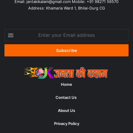
Email:
jantakikalam@gmail.com
Mobile: +91 98271 56570
Address: Khamaria Ward 1, Bhilai-Durg CG
Enter
your
Email
address
Home
Contact Us
About Us
Privacy Policy