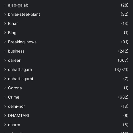
ajab-gajab
(28)
bhilai-steel-plant
(32)
Bihar
(13)
Blog
(1)
Breaking-news
(91)
business
(242)
career
(667)
chhattisgarh
(3,071)
chhattisgarhi
(7)
Corona
(1)
Crime
(682)
delhi-ncr
(13)
DHAMTARI
(8)
dharm
(6)