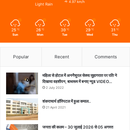
4.97 km/h
Light Rain
25
26
30
29
31
℃
℃
℃
℃
℃
Sun
Mon
Tue
Wed
Thu
Popular
Recent
Comments
महिला से होटल में अननैचुरल सेक्स:सुहागरात पर पति ने
दिखाया वहशीपन, बाथरूम में बनाए न्यूड VIDEO…
2 July 2022
शंकराचार्य हॉस्पिटल में हुआ कमाल..
21 April 2021
जनता की कलम – 30 जुलाई 2026 से 05 अगस्त