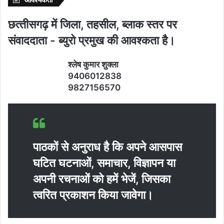
छत्‍तीसगढ़ में जिला, तहसील, ब्‍लाक स्‍तर पर
संवाददाता - ब्‍युरो प्रमुख की आवश्‍कता है।
श्‍लेष कुमार शुक्‍ला
9406012838
9827156570
पाठकों से अनुराध है कि अपने आसपास
घटित घटनाओं, समाचार, विज्ञापन या
अपनी रचनाओं को हमें भेजें, जिसका
त्‍वरित प्रकाशन किया जावेगा।