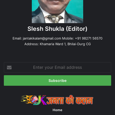
Slesh Shukla
(Editor)
Email:
jantakikalam@gmail.com
Mobile: +91 98271 56570
Address: Khamaria Ward 1, Bhilai-Durg CG
Enter
your
Email
address
Home