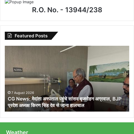
R.O. No. - 13944/238
Featured Posts
CG
News:
मेदांता
अस्पताल
पहुंचे
सांसद
बृजमोहन
अग्रवाल,
7 August 2026
CG News: मेदांता अस्पताल पहुंचे सांसद बृजमोहन अग्रवाल, BJP
BJP
प्रदेश अध्यक्ष किरण सिंह देव से जाना हालचाल
प्रदेश
अध्यक्ष
किरण
सिंह
देव
Weather