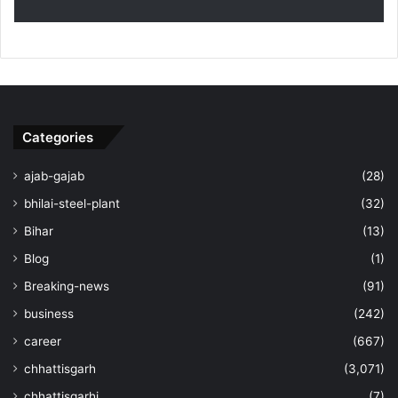
Categories
ajab-gajab
(28)
bhilai-steel-plant
(32)
Bihar
(13)
Blog
(1)
Breaking-news
(91)
business
(242)
career
(667)
chhattisgarh
(3,071)
chhattisgarhi
(7)