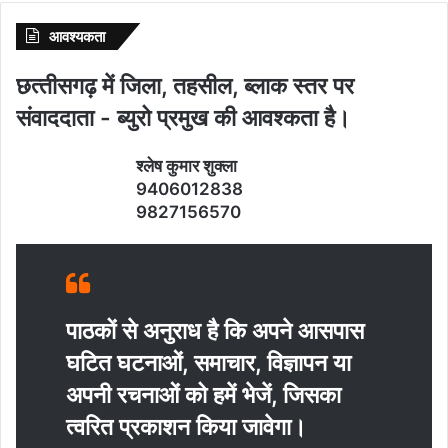
आवश्‍यकता
छत्‍तीसगढ़ में जिला, तहसील, ब्‍लाक स्‍तर पर
संवाददाता - ब्‍युरो प्रमुख की आवश्‍कता है।
श्‍लेष कुमार शुक्‍ला
9406012838
9827156570
पाठकों से अनुराध है कि अपने आसपास
घटित घटनाओं, समाचार, विज्ञापन या
अपनी रचनाओं को हमें भेजें, जिसका
त्‍वरित प्रकाशन किया जावेगा।