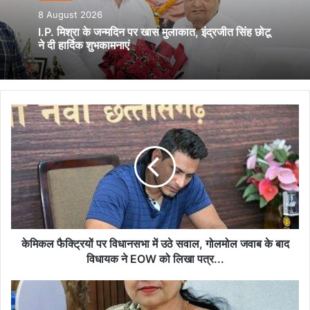
8 August 2026
I.P. मिश्रा के जन्मदिन पर खास मुलाकात, इंद्रजीत सिंह छोटू
ने दी हार्दिक शुभकामनाएं
केमिकल
फैक्ट्रियों
पर
विधानसभा
में
उठे
सवाल,
गोलमोल
जवाब
के
केमिकल फैक्ट्रियों पर विधानसभा में उठे सवाल, गोलमोल जवाब के बाद
बाद
विधायक ने EOW को लिखा पत्र...
विधायक
ने
रात
EOW
10