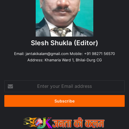
Slesh Shukla
(Editor)
Email:
jantakikalam@gmail.com
Mobile: +91 98271 56570
Address: Khamaria Ward 1, Bhilai-Durg CG
Enter
your
Email
address