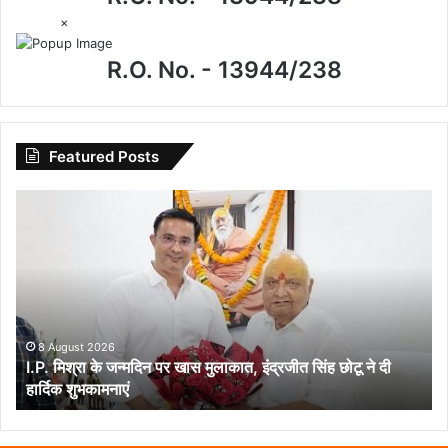
×
R.O. No. - 13944/238
Featured Posts
I.P.
मिश्रा
के
जन्मदिन
पर
खास
मुलाकात,
इंद्रजीत
8 August 2026
I.P. मिश्रा के जन्मदिन पर खास मुलाकात, इंद्रजीत सिंह छोटू ने दी
सिंह
हार्दिक शुभकामनाएं
छोटू
ने
दी