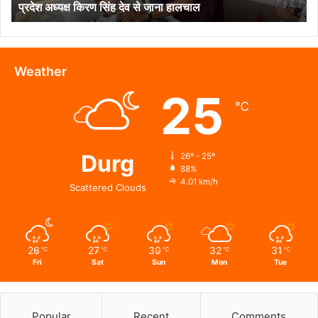
प्रदेश अध्यक्ष किरण सिंह देव से जाना हालचाल
प्रदेश
अध्यक्ष
किरण
सिंह
देव
Weather
से
25
जाना
℃
हालचाल
Durg
26º - 25º
88%
4.01 km/h
Scattered Clouds
26
27
30
32
31
℃
℃
℃
℃
℃
Fri
Sat
Sun
Mon
Tue
Popular
Recent
Comments