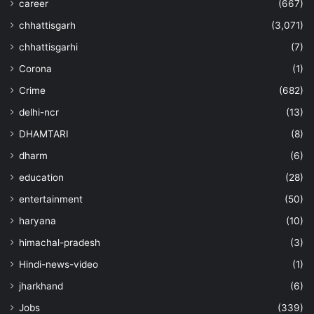
career
(667)
chhattisgarh
(3,071)
chhattisgarhi
(7)
Corona
(1)
Crime
(682)
delhi-ncr
(13)
DHAMTARI
(8)
dharm
(6)
education
(28)
entertainment
(50)
haryana
(10)
himachal-pradesh
(3)
Hindi-news-video
(1)
jharkhand
(6)
Jobs
(339)