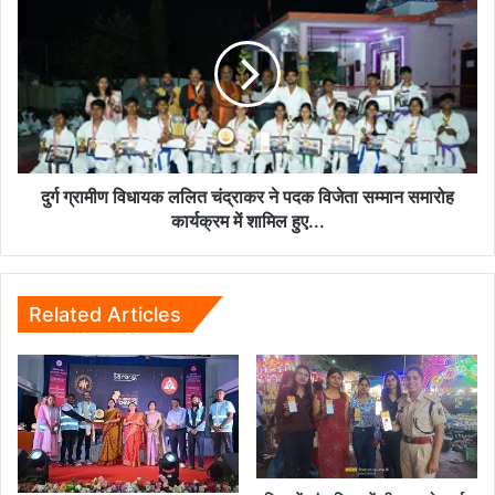
बरपाया
ग्रामीण
कहर
विधायक
ललित
चंद्राकर
ने
पदक
विजेता
सम्मान
समारोह
दुर्ग ग्रामीण विधायक ललित चंद्राकर ने पदक विजेता सम्मान समारोह
कार्यक्रम
कार्यक्रम में शामिल हुए...
में
शामिल
हुए...
Related Articles