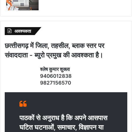
आवश्‍यकता
छत्‍तीसगढ़ में जिला, तहसील, ब्‍लाक स्‍तर पर
संवाददाता - ब्‍युरो प्रमुख की आवश्‍कता है।
श्‍लेष कुमार शुक्‍ला
9406012838
9827156570
पाठकों से अनुराध है कि अपने आसपास
घटित घटनाओं, समाचार, विज्ञापन या