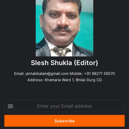
Slesh Shukla
(Editor)
Email:
jantakikalam@gmail.com
Mobile: +91 98271 56570
Address: Khamaria Ward 1, Bhilai-Durg CG
Enter
your
Email
address