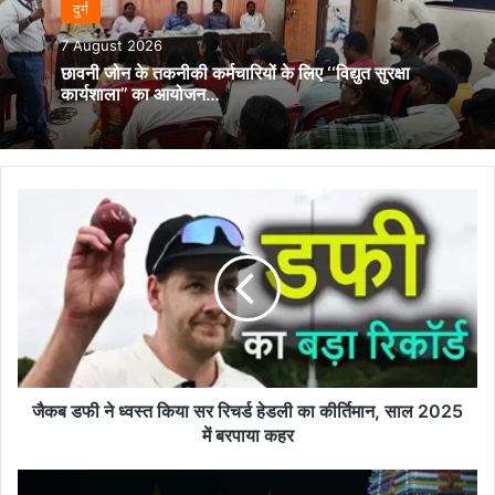
दुर्ग
7 August 2026
छावनी जोन के तकनीकी कर्मचारियों के लिए ‘‘विद्युत सुरक्षा
कार्यशाला’’ का आयोजन…
जैकब
डफी
ने
ध्वस्त
किया
सर
रिचर्ड
हेडली
का
कीर्तिमान,
जैकब डफी ने ध्वस्त किया सर रिचर्ड हेडली का कीर्तिमान, साल 2025
साल
में बरपाया कहर
2025
में
दुर्ग