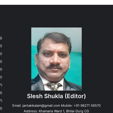
8)
2)
3)
1)
1)
2)
7)
1)
Slesh Shukla
(Editor)
7)
Email:
jantakikalam@gmail.com
Mobile: +91 98271 56570
1)
Address: Khamaria Ward 1, Bhilai-Durg CG