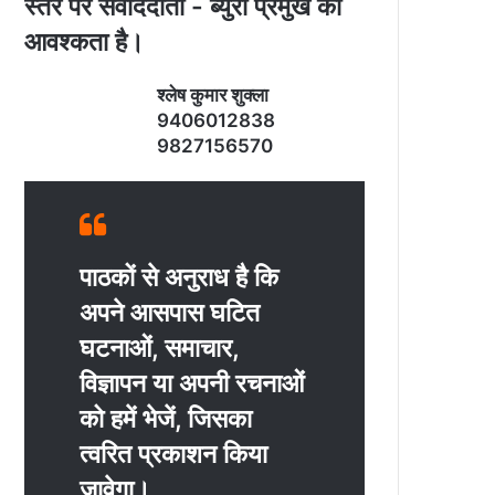
स्‍तर पर संवाददाता - ब्‍युरो प्रमुख की
आवश्‍कता है।
श्‍लेष कुमार शुक्‍ला
9406012838
9827156570
पाठकों से अनुराध है कि
अपने आसपास घटित
घटनाओं, समाचार,
विज्ञापन या अपनी रचनाओं
को हमें भेजें, जिसका
त्‍वरित प्रकाशन किया
जावेगा।