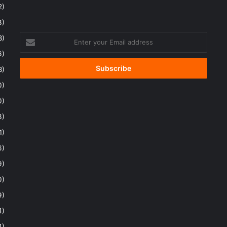
2)
3)
Enter
8)
your
6)
Email
address
8)
0)
0)
3)
1)
6)
9)
0)
9)
4)
4)