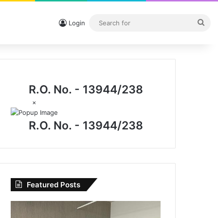
Sea
Login
for
R.O. No. - 13944/238
×
R.O. No. - 13944/238
Featured Posts
CG
News: