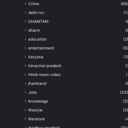
Crime
(68
delhi-ncr
(1
DHAMTARI
(
dharm
(
education
(2
entertainment
(5
haryana
(1
himachal-pradesh
(
Hindi-news-video
(
jharkhand
(
Jobs
(33
knowledge
(2
lifestyle
(2
literature
(
madhya-pradesh
(10