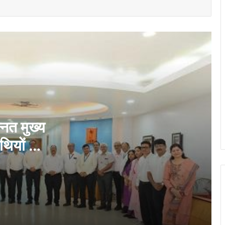
नेहरू आर्ट गैलरी में छायाकार हिमांशु वर्मा की एकल
छायाचित्र प्रदर्शनी उद्घाटित
राष्ट्रीय क्रिटिकल मिनरल मिशन पर सांसद
बृजमोहन अग्रवाल ने रखा छत्तीसगढ़ को भारत की
ऊर्जा सुरक्षा एवं भविष्य की क्रिटिकल मिनरल
अर्थव्यवस्था का अग्रणी राज्य बनाने का विजन
भिलाई में फुटपाथ पर अवैध कारोबार के खिलाफ
निगम की कार्रवाई…
्नत मुख्य
थियों की
निगम की कार्रवाई, नंदिनी रोड पर अवैध रूप से
सड़क घेरकर रखी रेत जब्त
रदान किये
सिंगल यूज प्लास्टिक के खिलाफ निगम की कार्रवाई,
2600 रुपये जुर्माना वसूला…