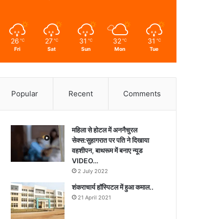
26
27
31
32
31
℃
℃
℃
℃
℃
Fri
Sat
Sun
Mon
Tue
Popular
Recent
Comments
महिला से होटल में अननैचुरल
सेक्स:सुहागरात पर पति ने दिखाया
वहशीपन, बाथरूम में बनाए न्यूड
VIDEO…
2 July 2022
शंकराचार्य हॉस्पिटल में हुआ कमाल..
21 April 2021