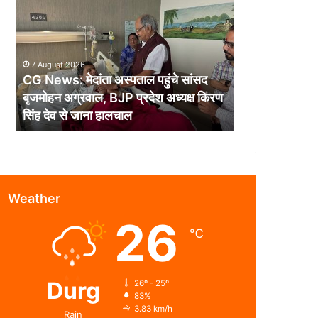
मेदांता
अस्पताल
पहुंचे
सांसद
7 August 2026
बृजमोहन
CG News: मेदांता अस्पताल पहुंचे सांसद
अग्रवाल,
बृजमोहन अग्रवाल, BJP प्रदेश अध्यक्ष किरण
BJP
सिंह देव से जाना हालचाल
प्रदेश
अध्यक्ष
किरण
सिंह
देव
से
Weather
जाना
26
हालचाल
℃
Durg
26º - 25º
83%
3.83 km/h
Rain