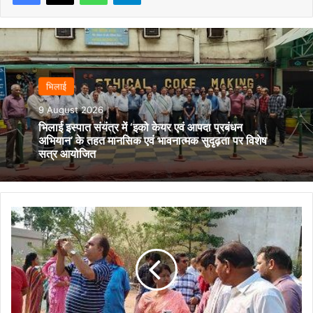
भिलाई
9 August 2026
भिलाई इस्पात संयंत्र में ‘इको केयर एवं आपदा प्रबंधन
अभियान’ के तहत मानसिक एवं भावनात्मक सुदृढ़ता पर विशेष
सत्र आयोजित
अवैध
कब्जे
पर
सख्त
रुख,
शीतला
तालाब