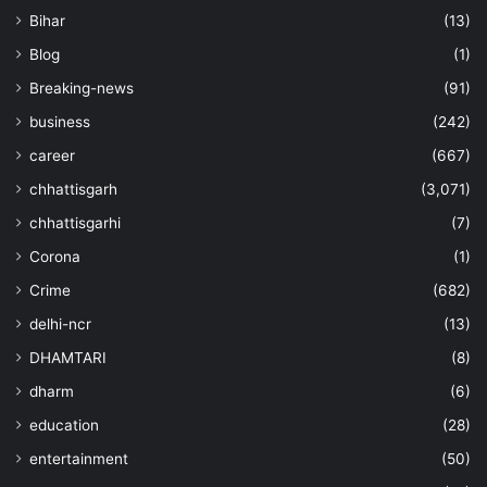
Bihar
(13)
Blog
(1)
Breaking-news
(91)
business
(242)
career
(667)
chhattisgarh
(3,071)
chhattisgarhi
(7)
Corona
(1)
Crime
(682)
delhi-ncr
(13)
DHAMTARI
(8)
dharm
(6)
education
(28)
entertainment
(50)