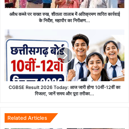
में
अतिक्रमण
त्वरित
अवैध कब्जे पर सख्त रुख, शीतला तालाब में अतिक्रमण त्वरित कार्रवाई
कार्रवाई
के निर्देश, महापौर का निरीक्षण...
के
निर्देश,
CGBSE
महापौर
Result
का
2026
निरीक्षण...
Today:
आज
जारी
होगा
10वीं-12वीं
का
रिजल्ट,
CGBSE Result 2026 Today: आज जारी होगा 10वीं-12वीं का
जानें
रिजल्ट, जानें समय और पूरा तरीका...
समय
और
पूरा
तरीका...
Related Articles