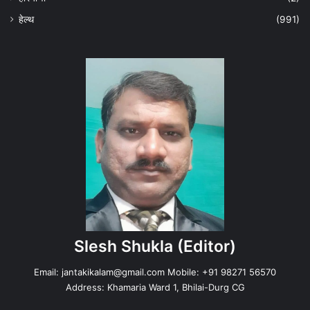
हेल्‍थ
(991)
Slesh Shukla
(Editor)
Email:
jantakikalam@gmail.com
Mobile: +91 98271 56570
Address: Khamaria Ward 1, Bhilai-Durg CG