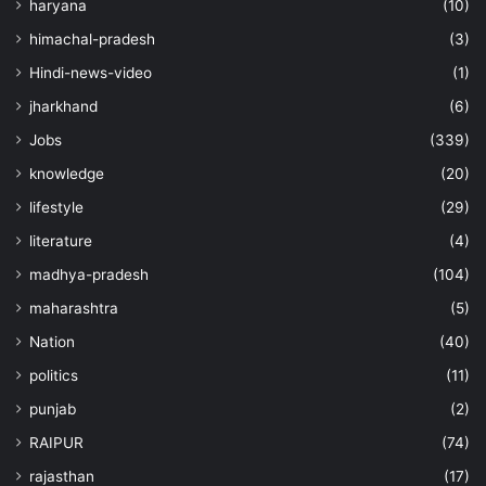
haryana
(10)
himachal-pradesh
(3)
Hindi-news-video
(1)
jharkhand
(6)
Jobs
(339)
knowledge
(20)
lifestyle
(29)
literature
(4)
madhya-pradesh
(104)
maharashtra
(5)
Nation
(40)
politics
(11)
punjab
(2)
RAIPUR
(74)
rajasthan
(17)