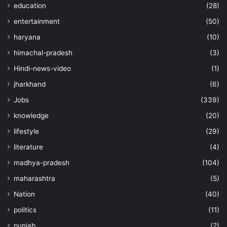
education
(28)
entertainment
(50)
haryana
(10)
himachal-pradesh
(3)
Hindi-news-video
(1)
jharkhand
(6)
Jobs
(339)
knowledge
(20)
lifestyle
(29)
literature
(4)
madhya-pradesh
(104)
maharashtra
(5)
Nation
(40)
politics
(11)
punjab
(2)