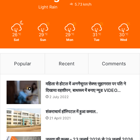
5.73 km/h
Light Rain
26
29
29
31
30
℃
℃
℃
℃
℃
Sat
Sun
Mon
Tue
Wed
Popular
Recent
Comments
महिला से होटल में अननैचुरल सेक्स:सुहागरात पर पति ने
दिखाया वहशीपन, बाथरूम में बनाए न्यूड VIDEO…
2 July 2022
शंकराचार्य हॉस्पिटल में हुआ कमाल..
21 April 2021
जनता की कलम – 23 जुलाई 2026 से 29 जुलाई 2026