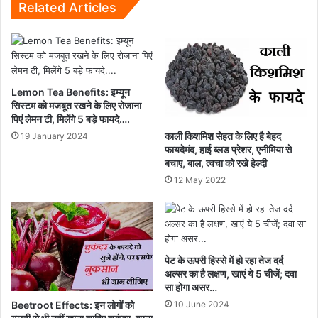
कनेक्टिविटी
Related Articles
होगी
आसान...
Lemon Tea Benefits: इम्यून
सिस्टम को मजबूत रखने के लिए रोजाना
पिएं लेमन टी, मिलेंगे 5 बड़े फायदे….
काली किशमिश सेहत के लिए है बेहद
19 January 2024
फायदेमंद, हाई ब्लड प्रेशर, एनीमिया से
बचाए, बाल, त्वचा को रखे हेल्दी
12 May 2022
पेट के ऊपरी हिस्से में हो रहा तेज दर्द
अल्सर का है लक्षण, खाएं ये 5 चीजें; दवा
सा होगा असर…
Beetroot Effects: इन लोगों को
10 June 2024