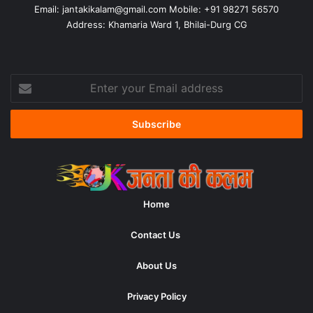
Email:
jantakikalam@gmail.com
Mobile: +91 98271 56570
Address: Khamaria Ward 1, Bhilai-Durg CG
Enter
your
Email
address
Home
Contact Us
About Us
Privacy Policy