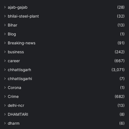
ajab-gajab
(28)
bhilai-steel-plant
(32)
Bihar
(13)
Blog
(1)
Breaking-news
(91)
business
(242)
career
(667)
chhattisgarh
(3,071)
chhattisgarhi
(7)
Corona
(1)
Crime
(682)
delhi-ncr
(13)
DHAMTARI
(8)
dharm
(6)