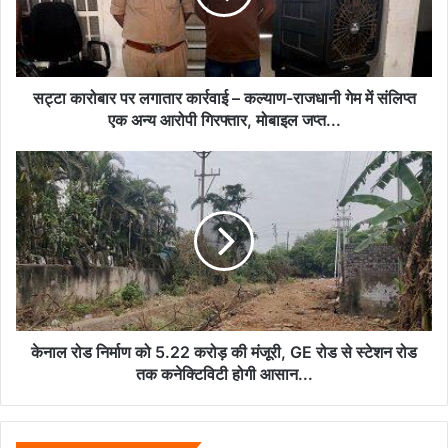
–
कल्याण-
राजधानी
गेम
में
सट्टा कारोबार पर लगातार कार्रवाई – कल्याण-राजधानी गेम में संलिप्त
संलिप्त
एक अन्य आरोपी गिरफ्तार, मोबाइल जप्त...
एक
अन्य
केनाल
आरोपी
रोड
गिरफ्तार,
निर्माण
मोबाइल
को
जप्त...
5.22
करोड़
की
मंजूरी,
GE
रोड
केनाल रोड निर्माण को 5.22 करोड़ की मंजूरी, GE रोड से स्टेशन रोड
से
तक कनेक्टिविटी होगी आसान...
स्टेशन
रोड
तक