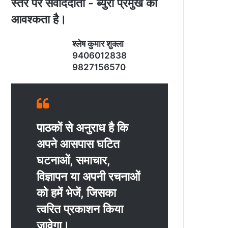
स्‍तर पर संवाददाता - ब्‍युरो प्रमुख की
आवश्‍कता है।
श्‍लेष कुमार शुक्‍ला
9406012838
9827156570
पाठकों से अनुराध है कि
अपने आसपास घटित
घटनाओं, समाचार,
विज्ञापन या अपनी रचनाओं
को हमें भेजें, जिसका
त्‍वरित प्रकाशन किया
जावेगा।