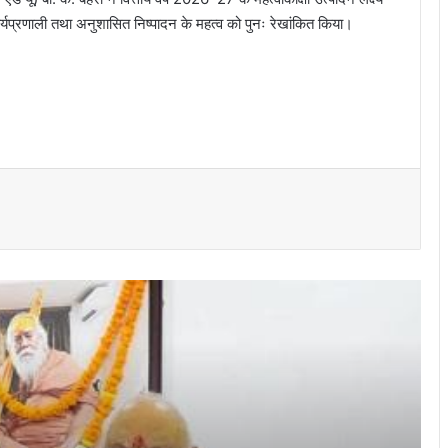
ार्यप्रणाली तथा अनुशासित निष्पादन के महत्व को पुनः रेखांकित किया।
I.P. मिश्रा के जन्मदिन पर खास मुलाकात, इंद्रजीत
सिंह छोटू ने दी हार्दिक शुभकामनाएं
जवाहरलाल नेहरू चिकित्सालय में ‘सेव अ लाइफ’
अभियान के तहत सीपीसीआर कार्यशाला आयोजित
भिलाई में उत्साहपूर्वक मनाया गया ‘जैवलिन डे’,
बीएसपी एथलेटिक्स क्लब की जैवलिन थ्रो
प्रतियोगिता में लगभग 200 खिलाड़ियों ने लिया
हिस्सा
सरयू पारीण ब्राम्हण समाज की कार्यकारिणी सदस्य
की बैठक संपन्न…
नर्सिंग महाविद्यालय मे विश्व स्तनपान सप्ताह का
आयोजन…