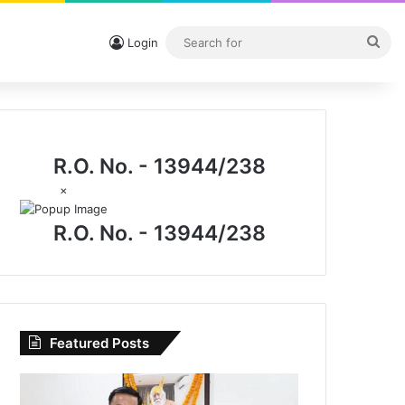
Sea
Login
for
R.O. No. - 13944/238
×
R.O. No. - 13944/238
Featured Posts
I.P.
मिश्रा