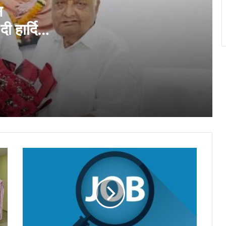
स
दी हार्दिक
भिलाई इस्पात संयंत्र में नवपदोन्नत मुख्य
महाप्रबंधकों को उनके जीवनसाथियों की उपस्थिति में
पदोन्नति आदेश प्रदान किये गये
भिलाई इस्पात संयंत्र ने मासिक उत्पादन का रचा
नया कीर्तिमान, अनेक उत्पादन इकाइयों ने बनाए नए
रिकॉर्ड
नेहरू आर्ट गैलरी में छायाकार हिमांशु वर्मा की एकल
छायाचित्र प्रदर्शनी उद्घाटित
भारतीय
राष्ट्रीय क्रिटिकल मिनरल मिशन पर सांसद
वायु
बृजमोहन अग्रवाल ने रखा छत्तीसगढ़ को भारत की
सेना
ऊर्जा सुरक्षा एवं भविष्य की क्रिटिकल मिनरल
में
अर्थव्यवस्था का अग्रणी राज्य बनाने का विजन
ऑफिसर
बनने
भिलाई में फुटपाथ पर अवैध कारोबार के खिलाफ
का
निगम की कार्रवाई…