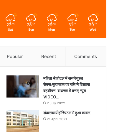
27
28
29
31
30
℃
℃
℃
℃
℃
Sat
Sun
Mon
Tue
Wed
Popular
Recent
Comments
महिला से होटल में अननैचुरल
सेक्स:सुहागरात पर पति ने दिखाया
वहशीपन, बाथरूम में बनाए न्यूड
VIDEO…
2 July 2022
शंकराचार्य हॉस्पिटल में हुआ कमाल..
21 April 2021