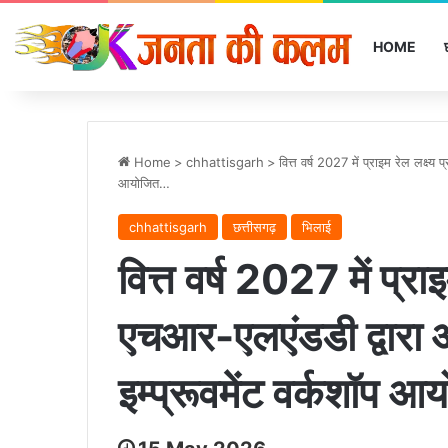
HOME
Home
>
chhattisgarh
>
वित्त वर्ष 2027 में प्राइम रेल लक्ष्य
आयोजित…
chhattisgarh
छत्तीसगढ़
भिलाई
वित्त वर्ष 2027 में प्राइम
एचआर-एलएंडडी द्वारा 
इम्प्रूवमेंट वर्कशॉप 