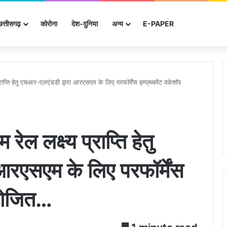
छत्तीसगढ़
कोरोना
देश-दुनिया
अन्‍य
E-PAPER
 प्राप्ति हेतु एचआर-एलएंडडी द्वारा आरएसएम के लिए परफॉर्मेंस इम्प्रूवमेंट वर्कशॉप
 रेल लक्ष्य प्राप्ति हेतु
आरएसएम के लिए परफॉर्मेंस
आयोजित…