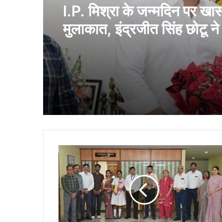
I.P. मिश्रा के जन्मदिन पर खा
मुलाकात, इंद्रजीत सिंह छोटू ने 
शुभकामनाएं
भिलाई
इस्पात
संयंत्र
द्वारा
सीबीएसई
बारहवीं
के