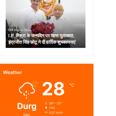
के
जन्मदिन
पर
खास
मुलाकात,
8 August 2026
इंद्रजीत
I.P. मिश्रा के जन्मदिन पर खास मुलाकात,
सिंह
इंद्रजीत सिंह छोटू ने दी हार्दिक शुभकामनाएं
छोटू
ने
दी
हार्दिक
शुभकामनाएं
Weather
28
℃
Durg
28º - 25º
79%
5.57 km/h
Rain