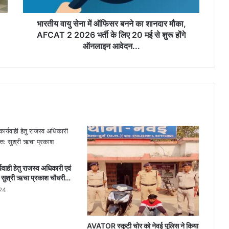
शानदार
मौका,
AFCAT
भारतीय वायु सेना में ऑफिसर बनने का शानदार मौका,
2
AFCAT 2 2026 भर्ती के लिए 20 मई से शुरू होंगे
2026
ऑनलाइन आवेदन...
भर्ती
के
लिए
20
मई
से
शुरू
होंगे
ऑनलाइन
आवेदन...
वाही हेतु राजस्व अधिकारी एवं
त: सुश्री ऋचा प्रकाश चौधरी…
24
AVATOR स्कुटी चोर को नेवई पुलिस ने किया