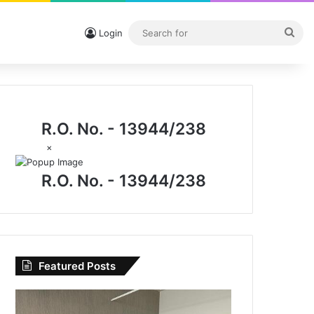
Sea
Login
for
R.O. No. - 13944/238
×
R.O. No. - 13944/238
Featured Posts
CG
News: