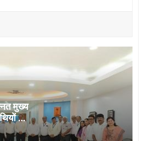
भिलाई इस्पात संयंत्र ने मासिक उत्पादन का रचा
नया कीर्तिमान, अनेक उत्पादन इकाइयों ने बनाए नए
रिकॉर्ड
नेहरू आर्ट गैलरी में छायाकार हिमांशु वर्मा की एकल
छायाचित्र प्रदर्शनी उद्घाटित
राष्ट्रीय क्रिटिकल मिनरल मिशन पर सांसद
बृजमोहन अग्रवाल ने रखा छत्तीसगढ़ को भारत की
ऊर्जा सुरक्षा एवं भविष्य की क्रिटिकल मिनरल
अर्थव्यवस्था का अग्रणी राज्य बनाने का विजन
भिलाई में फुटपाथ पर अवैध कारोबार के खिलाफ
निगम की कार्रवाई…
्नत मुख्य
थियों की
निगम की कार्रवाई, नंदिनी रोड पर अवैध रूप से
सड़क घेरकर रखी रेत जब्त
रदान किये