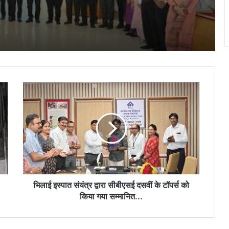
सिंगल यूज प्लास्टिक के खिलाफ निगम की कार्रवाई,
2600 रुपये जुर्माना वसूला…
‘सुरक्षा-2026’ इन-प्लांट सेफ्टी सर्किल प्रतियोगिता
के विजेताओं किया गया सम्मानित…
भिलाई
बीएमडीसी, सेक्टर-7 में ‘मिशन लक्ष्मी’ के तहत
इस्पात
स्वास्थ्य परीक्षण शिविर का आयोजन…
संयंत्र
द्वारा
सीबीएसई
दसवीं
नेहरू आर्ट गैलरी में छायाकार हिमांशु वर्मा की एकल
के
छायाचित्र प्रदर्शनी का शुभारंभ 6 अगस्त को…
टॉपर्स
को
किया
भिलाई इस्पात संयंत्र द्वारा सीबीएसई दसवीं के टॉपर्स को
गया
किया गया सम्मानित...
सम्मानित...