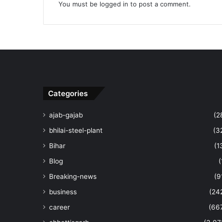
You must be
logged in
to post a comment.
Categories
ajab-gajab
(2
bhilai-steel-plant
(3
Bihar
(1
Blog
(
Breaking-news
(9
business
(24
career
(66