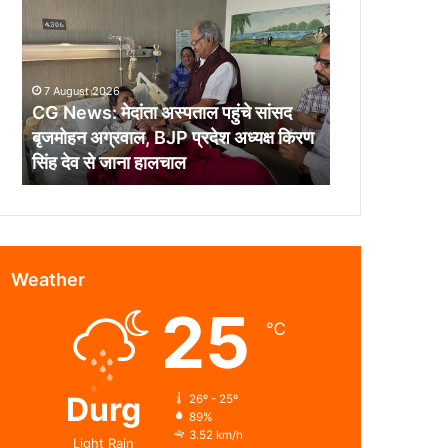
मेदांता
अस्पताल
पहुंचे
सांसद
7 August 2026
बृजमोहन
CG News: मेदांता अस्पताल पहुंचे सांसद
अग्रवाल,
बृजमोहन अग्रवाल, BJP प्रदेश अध्यक्ष किरण
BJP
सिंह देव से जाना हालचाल
प्रदेश
अध्यक्ष
किरण
सिंह
देव
से
Weather
जाना
25
हालचाल
℃
Durg
26º - 25º
89%
3.52 km/h
Light Rain