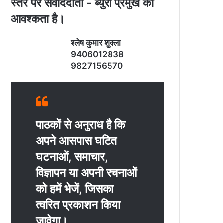
स्‍तर पर संवाददाता - ब्‍युरो प्रमुख की
आवश्‍कता है।
श्‍लेष कुमार शुक्‍ला
9406012838
9827156570
पाठकों से अनुराध है कि
अपने आसपास घटित
घटनाओं, समाचार,
विज्ञापन या अपनी रचनाओं
को हमें भेजें, जिसका
त्‍वरित प्रकाशन किया
जावेगा।