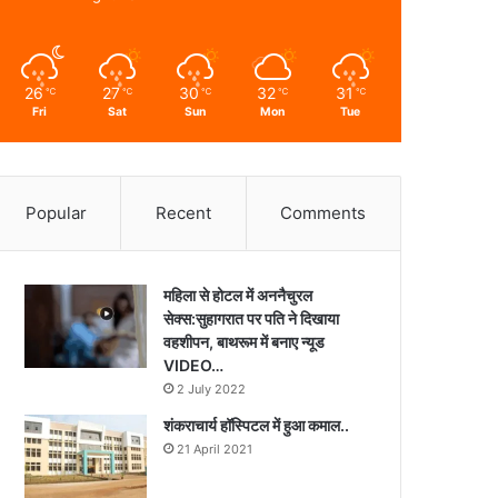
26
27
30
32
31
℃
℃
℃
℃
℃
Fri
Sat
Sun
Mon
Tue
Popular
Recent
Comments
महिला से होटल में अननैचुरल
सेक्स:सुहागरात पर पति ने दिखाया
वहशीपन, बाथरूम में बनाए न्यूड
VIDEO…
2 July 2022
शंकराचार्य हॉस्पिटल में हुआ कमाल..
21 April 2021