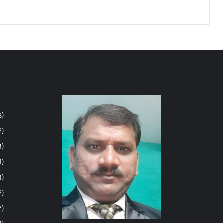
8)
2)
3)
1)
1)
2)
7)